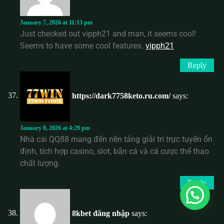
January 7, 2026 at 11:13 pm
Just checked out vipph21 and man, it seems cool!
Seems to have some cool features.
vipph21
Reply
https://dark7758keto.ru.com/
says:
January 8, 2026 at 4:29 pm
Nhà cái QQ88 mang đến nền tảng giải trí trực tuyến ổn
định, tích hợp casino, slot, bắn cá và cá cược thể thao
chất lượng.
Reply
8kbet đăng nhập
says: