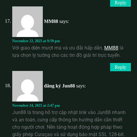
Reply
MM88
says:
November 22, 2025 at 9:59 pm
Với giao diện mượt mà và ưu đãi hấp dẫn,
MM88
là
lựa chọn lý tưởng cho các tín đồ giải trí trực tuyến.
Reply
đăng ký Jun88
says:
November 24, 2025 at 2:47 pm
Jun88 là trang hỗ trợ cập nhật link vào Jun88 nhanh
và an toàn, cung cấp thông tin hướng dẫn cần thiết
cho người chơi. Nền tảng hoạt động hợp pháp theo
giấy phép Curaçao và sử dụng bảo mật SSL 128-bit.