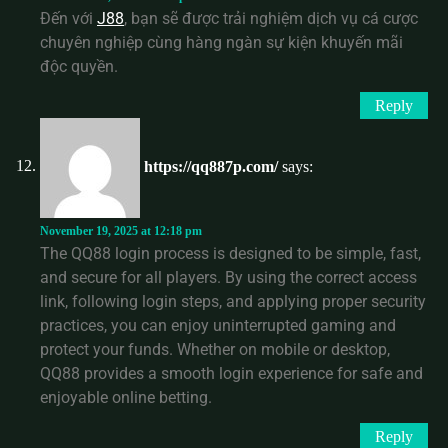
Đến với
J88
, bạn sẽ được trải nghiệm dịch vụ cá cược
chuyên nghiệp cùng hàng ngàn sự kiện khuyến mãi
độc quyền.
Reply
https://qq887p.com/
says:
November 19, 2025 at 12:18 pm
The QQ88 login process is designed to be simple, fast,
and secure for all players. By using the correct access
link, following login steps, and applying proper security
practices, you can enjoy uninterrupted gaming and
protect your funds. Whether on mobile or desktop,
QQ88 provides a smooth login experience for safe and
enjoyable online betting.
Reply