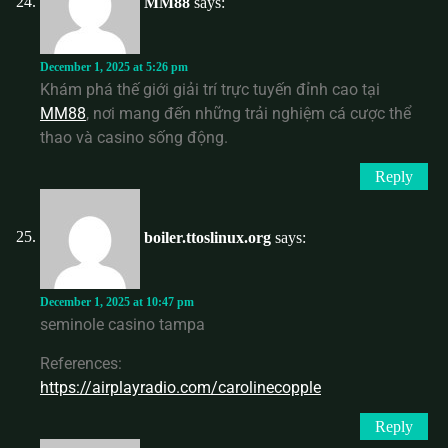
MM88
says:
December 1, 2025 at 5:26 pm
Khám phá thế giới giải trí trực tuyến đỉnh cao tại
MM88
, nơi mang đến những trải nghiệm cá cược thể
thao và casino sống động.
Reply
boiler.ttoslinux.org
says:
December 1, 2025 at 10:47 pm
seminole casino tampa
References:
https://airplayradio.com/carolinecopple
Reply