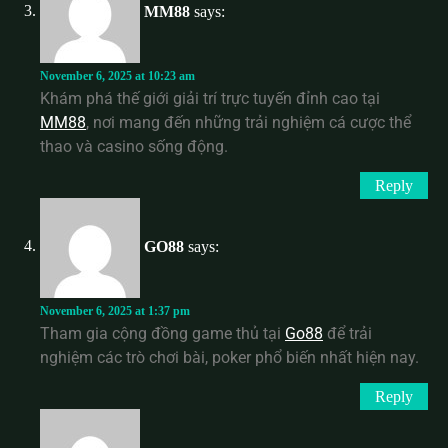
MM88
says:
November 6, 2025 at 10:23 am
Khám phá thế giới giải trí trực tuyến đỉnh cao tại
MM88
, nơi mang đến những trải nghiệm cá cược thể
thao và casino sống động.
Reply
GO88
says:
November 6, 2025 at 1:37 pm
Tham gia cộng đồng game thủ tại
Go88
để trải
nghiệm các trò chơi bài, poker phổ biến nhất hiện nay.
Reply