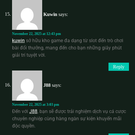
Kuwin
says:
November 22, 2025 at 12:43 pm
kuwin
sở hữu kho game đa dạng từ slot đến trò chơi
bài đổi thưởng, mang đến cho bạn những giây phút
giải trí tuyệt vời.
Reply
J88
says:
November 22, 2025 at 3:03 pm
Đến với
J88
, bạn sẽ được trải nghiệm dịch vụ cá cược
chuyên nghiệp cùng hàng ngàn sự kiện khuyến mãi
độc quyền.