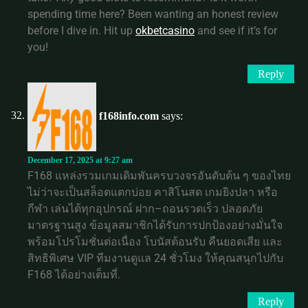
spending time here? Been wanting an honest review
before I dive in. Hit up
okbetcasino
and see if it’s for
you!
Reply
f168info.com
says:
December 17, 2025 at 9:27 am
F168 แหล่งรวมเกมเดิมพันครบวงจรอันดับต้น ๆ ของไทย
ไม่ว่าจะเป็นสล็อตแตกบ่อย คาสิโนสด เกมยิงปลา หรือ
กีฬา เล่นได้ทุกอุปกรณ์ ฝาก–ถอนรวดเร็ว ปลอดภัย
มาตรฐานสูง ข้อมูลสมาชิกได้รับการปกป้องอย่างมั่นใจ
พร้อมโปรโมชั่นต่อเนื่อง โบนัสต้อนรับ คืนยอดเสีย และ
สิทธิพิเศษ VIP ทีมงานดูแล 24 ชั่วโมง ให้คุณสนุกไปกับ
F168 ได้อย่างเต็มที่.
Reply