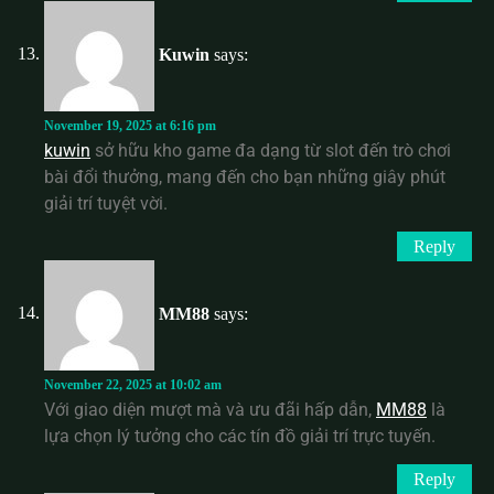
Kuwin
says:
November 19, 2025 at 6:16 pm
kuwin
sở hữu kho game đa dạng từ slot đến trò chơi
bài đổi thưởng, mang đến cho bạn những giây phút
giải trí tuyệt vời.
Reply
MM88
says:
November 22, 2025 at 10:02 am
Với giao diện mượt mà và ưu đãi hấp dẫn,
MM88
là
lựa chọn lý tưởng cho các tín đồ giải trí trực tuyến.
Reply