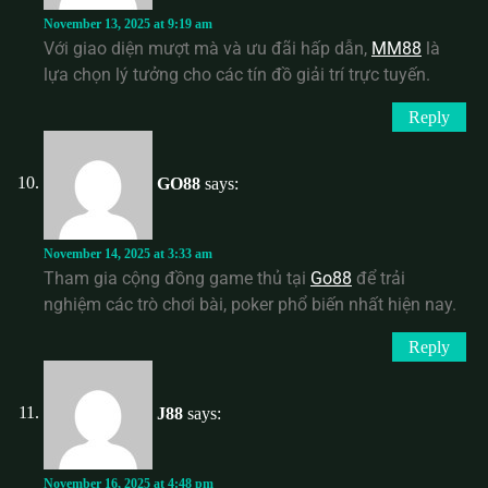
November 13, 2025 at 9:19 am
Với giao diện mượt mà và ưu đãi hấp dẫn,
MM88
là
lựa chọn lý tưởng cho các tín đồ giải trí trực tuyến.
Reply
GO88
says:
November 14, 2025 at 3:33 am
Tham gia cộng đồng game thủ tại
Go88
để trải
nghiệm các trò chơi bài, poker phổ biến nhất hiện nay.
Reply
J88
says:
November 16, 2025 at 4:48 pm