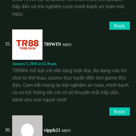
hấp dẫn và trải nghiệm cược minh bạch an toàn mỗi
ngày.
Reply
789WIN
says:
January 5, 2026 at 12:36 pm
789Win nổi bật với nền tảng hiện đại, đa dạng các trò
chơi từ thể thao, casino trực tuyến đến slot game độc
đáo. Cam kết mang lại trải nghiệm an toàn, minh bạch
và cơ hội thắng lớn với vô số khuyến mãi hấp dẫn
dành cho mọi người chơi!
Reply
vipph21
says: