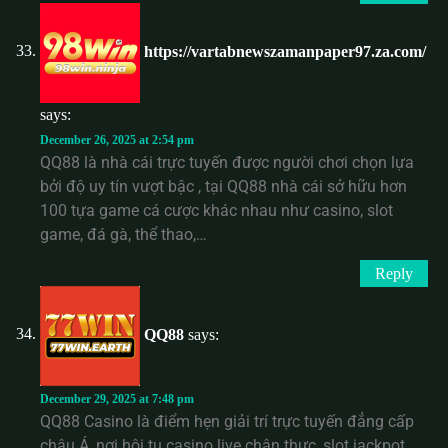
https://vartabnewszamanpaper97.za.com/
says:
December 26, 2025 at 2:54 pm
QQ88 là nhà cái trực tuyến được người chơi chọn lựa
bởi độ uy tín vượt bậc , tại QQ88 nhà cái sở hữu hơn
100 tựa game cá cược khác nhau như casino, slot
game, đá gà, thể thao,…
Reply
QQ88
says:
December 29, 2025 at 7:48 pm
QQ88 Casino là điểm hẹn giải trí trực tuyến đẳng cấp
châu Á, nơi hội tụ casino live chân thực, slot jackpot