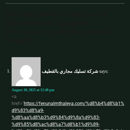
205 Thoughts On “Эвакуатор С
Прозрачными Тарифами –
Выгодные Условия Без Лишних
Затрат”
شركة تسليك مجاري بالقطيف
says:
August 18, 2025 at 12:40 pm
<a
href="
https://fenunalmthaleya.com/%d8%b4%d8%b1%
d9%83%d8%a9-
%d8%aa%d8%b3%d9%84%d9%8a%d9%83-
%d9%85%d8%ac%d8%a7%d8%b1%d9%89-