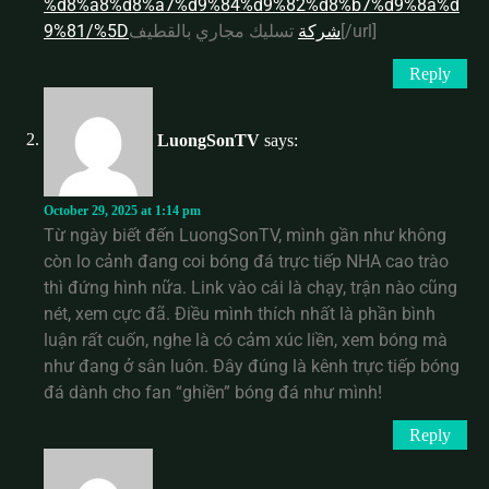
%d8%a8%d8%a7%d9%84%d9%82%d8%b7%d9%8a%d
تسليك مجاري بالقطيف[/url]
9%81/%5Dشركة
Reply
LuongSonTV
says:
October 29, 2025 at 1:14 pm
Từ ngày biết đến LuongSonTV, mình gần như không
còn lo cảnh đang coi bóng đá trực tiếp NHA cao trào
thì đứng hình nữa. Link vào cái là chạy, trận nào cũng
nét, xem cực đã. Điều mình thích nhất là phần bình
luận rất cuốn, nghe là có cảm xúc liền, xem bóng mà
như đang ở sân luôn. Đây đúng là kênh trực tiếp bóng
đá dành cho fan “ghiền” bóng đá như mình!
Reply