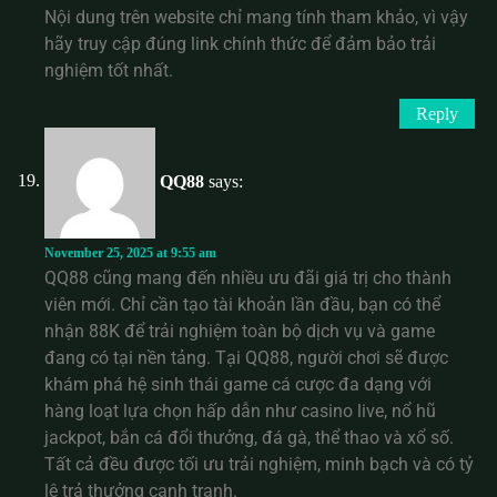
Nội dung trên website chỉ mang tính tham khảo, vì vậy
hãy truy cập đúng link chính thức để đảm bảo trải
nghiệm tốt nhất.
Reply
QQ88
says:
November 25, 2025 at 9:55 am
QQ88 cũng mang đến nhiều ưu đãi giá trị cho thành
viên mới. Chỉ cần tạo tài khoản lần đầu, bạn có thể
nhận 88K để trải nghiệm toàn bộ dịch vụ và game
đang có tại nền tảng. Tại QQ88, người chơi sẽ được
khám phá hệ sinh thái game cá cược đa dạng với
hàng loạt lựa chọn hấp dẫn như casino live, nổ hũ
jackpot, bắn cá đổi thưởng, đá gà, thể thao và xổ số.
Tất cả đều được tối ưu trải nghiệm, minh bạch và có tỷ
lệ trả thưởng cạnh tranh.