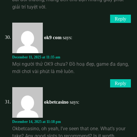
giải trí tuyệt vời.
Reply
ok9 com
says:
December 11, 2025 at 11:35 am
Mọi người thử OK9 chưa? Đồ hoạ đẹp, game đa dạng,
mới chơi vài phút là mê luôn.
Reply
okbetcasino
says:
December 14, 2025 at 11:18 pm
Okbetcasino, oh yeah, I’ve seen that one. What’s your
take? Any good slots to recommend? Is it worth