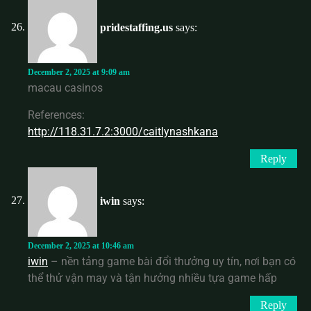
pridestaffing.us
says:
December 2, 2025 at 9:09 am
macau casinos
References:
http://118.31.7.2:3000/caitlynashkana
Reply
iwin
says:
December 2, 2025 at 10:46 am
iwin
– nền tảng game bài đổi thưởng uy tín, nơi bạn có
thể thử vận may và tận hưởng nhiều tựa game hấp
Reply