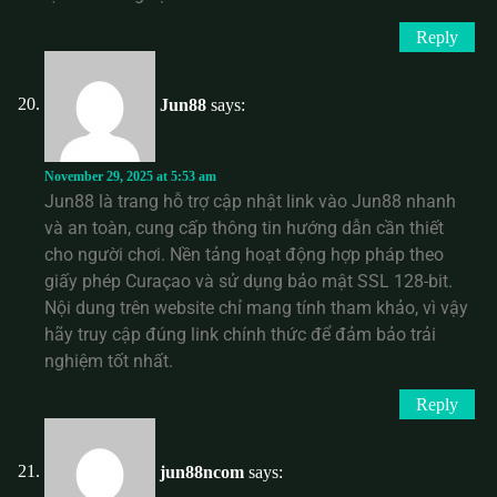
Reply
Jun88
says:
November 29, 2025 at 5:53 am
Jun88 là trang hỗ trợ cập nhật link vào Jun88 nhanh
và an toàn, cung cấp thông tin hướng dẫn cần thiết
cho người chơi. Nền tảng hoạt động hợp pháp theo
giấy phép Curaçao và sử dụng bảo mật SSL 128-bit.
Nội dung trên website chỉ mang tính tham khảo, vì vậy
hãy truy cập đúng link chính thức để đảm bảo trải
nghiệm tốt nhất.
Reply
jun88ncom
says: