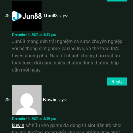
JJun88
says:
December 3, 2025 at 3:33 pm
Jun88 mang đến trải nghiệm cá cược chuyên nghiệp
với hệ thống slot game, casino live, và thể thao trực
tuyến phong phú. Nạp rút nhanh chóng, bảo mật an
toàn tuyệt đối cùng nhiều chương trình thưởng hấp
dẫn mỗi ngày.
Reply
Kuwin
says:
December 3, 2025 at 3:39 pm
kuwin
sở hữu kho game đa dạng từ slot đến trò chơi
bài đổi thưởng, mang đến cho bạn những giây phút